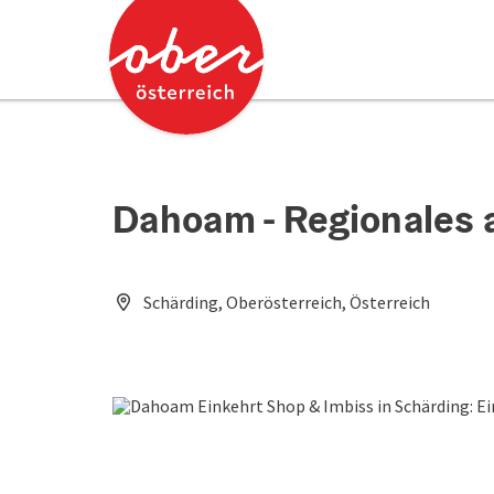
Accesskey
Accesskey
Zum Inhalt
Zum Seitenanfang
[0]
[2]
Dahoam - Regionales 
Schärding, Oberösterreich, Österreich