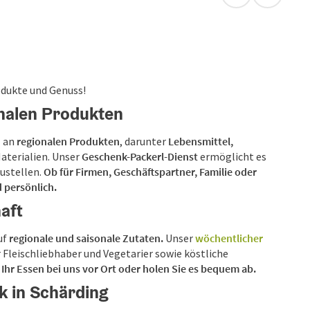
in Google Map
in Apple
rodukte und Genuss!
onalen Produkten
l an
regionalen Produkten
, darunter
Lebensmittel,
aterialien. Unser
Geschenk-Packerl-Dienst
ermöglicht es
ustellen.
Ob für Firmen, Geschäftspartner, Familie oder
 persönlich.
aft
uf
regionale und saisonale Zutaten.
Unser
wöchentlicher
 Fleischliebhaber und Vegetarier sowie köstliche
Ihr Essen bei uns vor Ort oder holen Sie es bequem ab.
k in Schärding