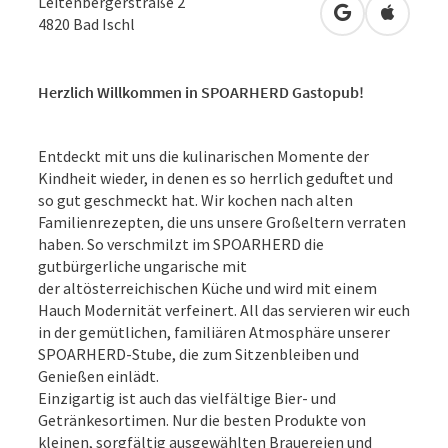
Leitenbergerstraße 2
in Google Map
in Apple
4820
Bad Ischl
Herzlich Willkommen in SPOARHERD Gastopub!
Entdeckt mit uns die kulinarischen Momente der
Kindheit wieder, in denen es so herrlich geduftet und
so gut geschmeckt hat. Wir kochen nach alten
Familienrezepten, die uns unsere Großeltern verraten
haben. So verschmilzt im SPOARHERD die
gutbürgerliche ungarische mit
der altösterreichischen Küche und wird mit einem
Hauch Modernität verfeinert. All das servieren wir euch
in der gemütlichen, familiären Atmosphäre unserer
SPOARHERD-Stube, die zum Sitzenbleiben und
Genießen einlädt.
Einzigartig ist auch das vielfältige Bier- und
Getränkesortimen. Nur die besten Produkte von
kleinen, sorgfältig ausgewählten Brauereien und