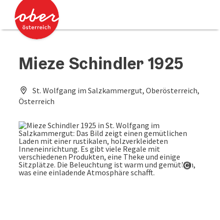
Accesskey
Accesskey
Zum Inhalt
Zum Seitenanfang
[0]
[2]
Mieze Schindler 1925
St. Wolfgang im Salzkammergut, Oberösterreich,
Österreich
Copyrig