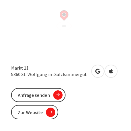
Markt 11
in Google Maps
in Apple 
5360
St. Wolfgang im Salzkammergut
Anfrage senden
Zur Website