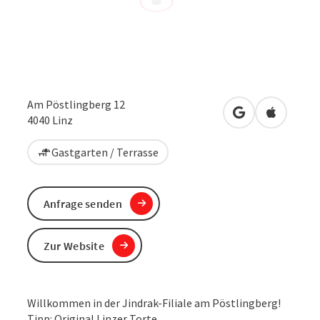
Am Pöstlingberg 12
in Google Maps
in Apple 
4040
Linz
Gastgarten / Terrasse
Anfrage senden
Zur Website
Willkommen in der Jindrak-Filiale am Pöstlingberg!
Tipp: Original Linzer Torte