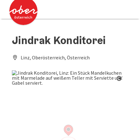
Accesskey
Accesskey
Zum Inhalt
Zum Seitenanfang
[0]
[2]
Jindrak Konditorei
Linz, Oberösterreich, Österreich
Copyrig