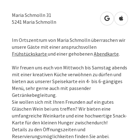
Maria Schmolln 31
in Google Map
in Apple
5241
Maria Schmolln
Im Ortszentrum von Maria Schmolln überraschen wir
unsere Gäste mit einer anspruchsvollen
Frühstückskarte
und einer gehobenen
Abendkarte
.
Wir freuen uns euch von Mittwoch bis Samstag abends
mit einer kreativen Küche verwöhnen zu dürfen und
bieten aus unserer Speisekarte ein 4- bis 6-gängiges
Menü, sehr gerne auch mit passender
Getränkebegleitung.
Sie wollen sich mit Ihren Freunden auf ein gutes
Gläschen Wein bei uns treffen? Wir bieten eine
umfangreiche Weinkarte und eine hochwertige Snack-
Karte für den kleinen Hunger zwischendurch!
Details zu den Öffnungszeiten und
Reservierungsmöglichkeiten finden Sie anbei.