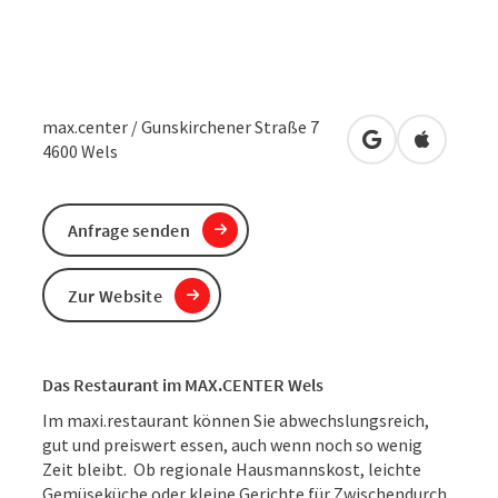
max.center / Gunskirchener Straße 7
in Google Maps
in Apple 
4600
Wels
Anfrage senden
Zur Website
Das Restaurant im MAX.CENTER Wels
Im maxi.restaurant können Sie abwechslungsreich,
gut und preiswert essen, auch wenn noch so wenig
Zeit bleibt. Ob regionale Hausmannskost, leichte
Gemüseküche oder kleine Gerichte für Zwischendurch,