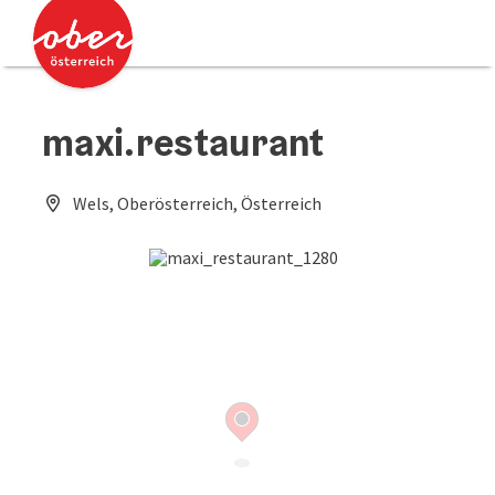
Accesskey
Accesskey
Zum Inhalt
Zum Seitenanfang
[0]
[2]
maxi.restaurant
Wels, Oberösterreich, Österreich