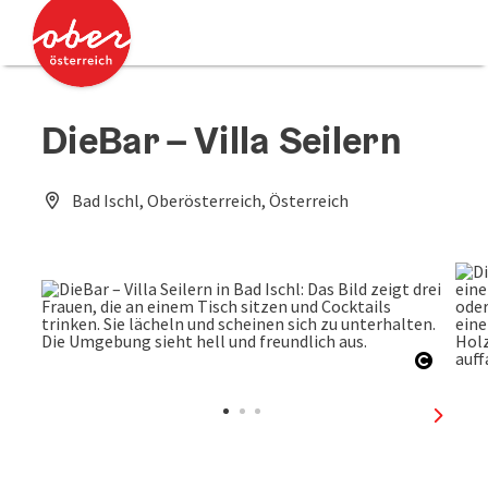
Accesskey
Accesskey
Zum Inhalt
Zum Seitenanfang
[0]
[2]
DieBar – Villa Seilern
Bad Ischl, Oberösterreich, Österreich
Copyri
nächst