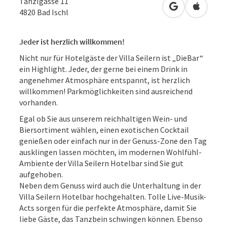
Tänzlgasse 11
in Google Map
in Apple
4820
Bad Ischl
Jeder ist herzlich willkommen!
Nicht nur für Hotelgäste der Villa Seilern ist „DieBar“
ein Highlight. Jeder, der gerne bei einem Drink in
angenehmer Atmosphäre entspannt, ist herzlich
willkommen! Parkmöglichkeiten sind ausreichend
vorhanden.
Egal ob Sie aus unserem reichhaltigen Wein- und
Biersortiment wählen, einen exotischen Cocktail
genießen oder einfach nur in der Genuss-Zone den Tag
ausklingen lassen möchten, im modernen Wohlfühl-
Ambiente der Villa Seilern Hotelbar sind Sie gut
aufgehoben.
Neben dem Genuss wird auch die Unterhaltung in der
Villa Seilern Hotelbar hochgehalten. Tolle Live-Musik-
Acts sorgen für die perfekte Atmosphäre, damit Sie
liebe Gäste, das Tanzbein schwingen können. Ebenso