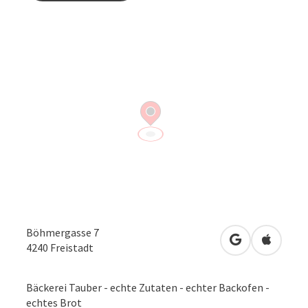
Böhmergasse 7
in Google Map
in Apple
4240
Freistadt
Bäckerei Tauber - echte Zutaten - echter Backofen -
echtes Brot