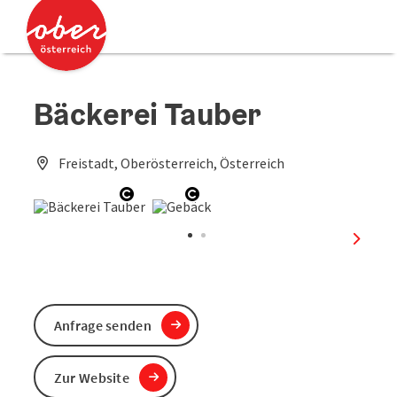
Accesskey
Accesskey
Zum Inhalt
Zum Seitenanfang
[0]
[2]
Bäckerei Tauber
Freistadt, Oberösterreich, Österreich
Copyright öffnen
Copyright öffnen
nächst
Anfrage senden
Zur Website