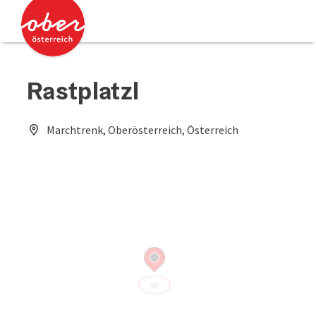
Accesskey
Accesskey
Zum Inhalt
Zum Seitenanfang
[0]
[2]
Rastplatzl
Marchtrenk, Oberösterreich, Österreich