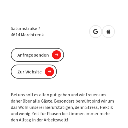
Saturnstraße 7
in Google Maps
in Apple 
4614
Marchtrenk
Anfrage senden
Zur Website
Bei uns soll es allen gut gehen und wir freuen uns
daher über alle Gäste. Besonders bemüht sind wir um
das Wohl unserer Berufstätigen, denn Stress, Hektik
und wenig Zeit für Pausen bestimmen immer mehr
den Alltag in der Arbeitswelt!