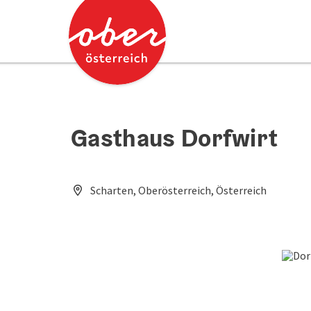
Accesskey
Accesskey
Zum Inhalt
Zum Seitenanfang
[0]
[2]
Gasthaus Dorfwirt
Scharten, Oberösterreich, Österreich