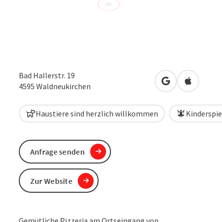
Bad Hallerstr. 19
in Google Maps
in Apple 
4595
Waldneukirchen
Haustiere sind herzlich willkommen
Kinderspie
Anfrage senden
Zur Website
​Gemütliche Pizzeria am Ortseingang von