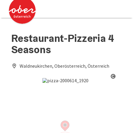
Accesskey
Accesskey
Zum Inhalt
Zum Seitenanfang
[0]
[2]
Restaurant-Pizzeria 4
Seasons
Waldneukirchen, Oberösterreich, Österreich
Copyrig