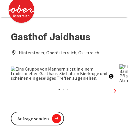
Accesskey
Accesskey
Zum Inhalt
Zum Seitenanfang
[0]
[2]
Gasthof Jaidhaus
Hinterstoder, Oberösterreich, Österreich
Copyri
nächst
Anfrage senden