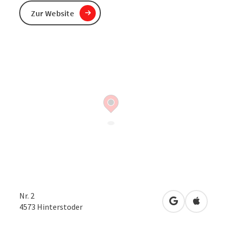
Zur Website
Nr. 2
in Google Map
in Apple
4573
Hinterstoder