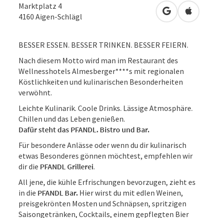
Marktplatz 4
in Google Map
in Apple
4160
Aigen-Schlägl
BESSER ESSEN. BESSER TRINKEN. BESSER FEIERN.
Nach diesem Motto wird man im Restaurant des
Wellnesshotels Almesberger****s mit regionalen
Köstlichkeiten und kulinarischen Besonderheiten
verwöhnt.
Leichte Kulinarik. Coole Drinks. Lässige Atmosphäre.
Chillen und das Leben genießen.
Dafür steht das PFANDL. Bistro und Bar.
Für besondere Anlässe oder wenn du dir kulinarisch
etwas Besonderes gönnen möchtest, empfehlen wir
dir die
PFANDL Grillerei
.
All jene, die kühle Erfrischungen bevorzugen, zieht es
in die
PFANDL Bar.
Hier wirst du mit edlen Weinen,
preisgekrönten Mosten und Schnäpsen, spritzigen
Saisongetränken, Cocktails, einem gepflegten Bier