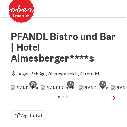
Accesskey
Accesskey
Zum Inhalt
Zum Seitenanfang
[0]
[2]
PFANDL Bistro und Bar
| Hotel
Almesberger****s
Aigen-Schlägl, Oberösterreich, Österreich
©
©
©
Copyright öffnen
Copyright öffnen
Copyright
nächst
Vegetarisch