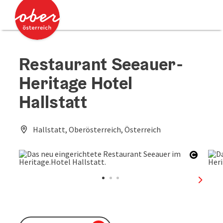
Accesskey
Accesskey
Zum Inhalt
Zum Seitenanfang
[0]
[2]
Restaurant Seeauer-
Heritage Hotel
Hallstatt
Hallstatt, Oberösterreich, Österreich
Copyri
nächst