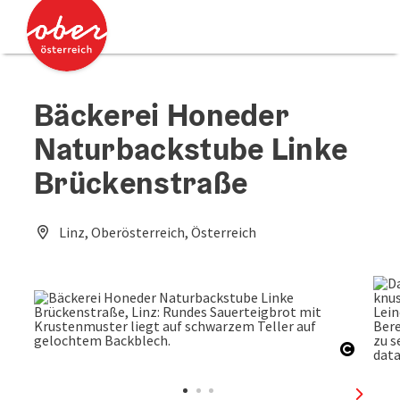
Accesskey
Accesskey
Zum Inhalt
Zum Seitenanfang
[0]
[2]
Bäckerei Honeder
Naturbackstube Linke
Brückenstraße
Linz, Oberösterreich, Österreich
Copyri
nächst