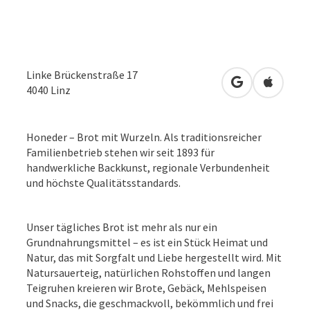
Linke Brückenstraße 17
in Google Map
in Apple
4040
Linz
Honeder – Brot mit Wurzeln. Als traditionsreicher
Familienbetrieb stehen wir seit 1893 für
handwerkliche Backkunst, regionale Verbundenheit
und höchste Qualitätsstandards.
Unser tägliches Brot ist mehr als nur ein
Grundnahrungsmittel – es ist ein Stück Heimat und
Natur, das mit Sorgfalt und Liebe hergestellt wird. Mit
Natursauerteig, natürlichen Rohstoffen und langen
Teigruhen kreieren wir Brote, Gebäck, Mehlspeisen
und Snacks, die geschmackvoll, bekömmlich und frei