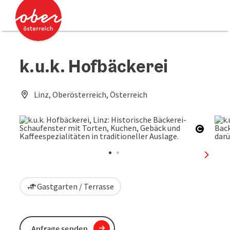
Accesskey
Accesskey
Zum Inhalt
Zum Seitenanfang
[0]
[2]
k.u.k. Hofbäckerei
Linz, Oberösterreich, Österreich
Copyri
nächst
Gastgarten / Terrasse
Anfrage senden