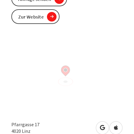
Zur Website
Pfarrgasse 17
in Google Map
in Apple
4020
Linz