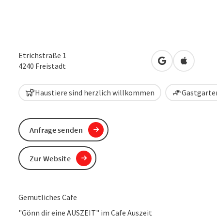
Etrichstraße 1
in Google Maps
in Apple 
4240
Freistadt
Haustiere sind herzlich willkommen
Gastgarten
Anfrage senden
Zur Website
Gemütliches Cafe
"Gönn dir eine AUSZEIT" im Cafe Auszeit