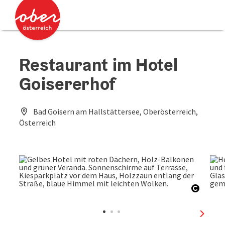
Accesskey
Accesskey
Zum Inhalt
Zum Seitenanfang
[0]
[2]
Restaurant im Hotel
Goisererhof
Bad Goisern am Hallstättersee, Oberösterreich,
Österreich
Copyri
nächst