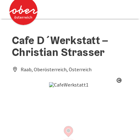
Accesskey
Accesskey
Zum Inhalt
Zum Seitenanfang
[0]
[2]
Cafe D´Werkstatt –
Christian Strasser
Raab, Oberösterreich, Österreich
Copyrig