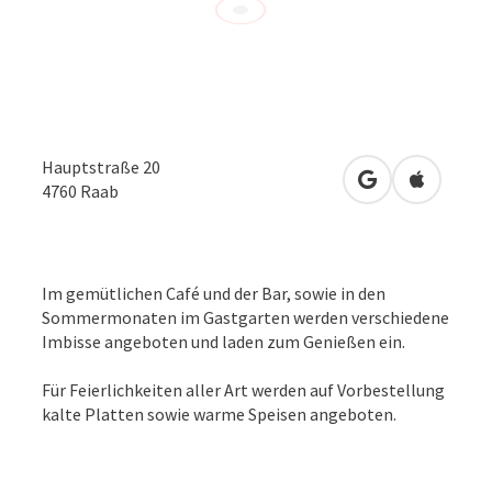
Hauptstraße 20
in Google Maps
in Apple 
4760
Raab
Im gemütlichen Café und der Bar, sowie in den
Sommermonaten im Gastgarten werden verschiedene
Imbisse angeboten und laden zum Genießen ein.
Für Feierlichkeiten aller Art werden auf Vorbestellung
kalte Platten sowie warme Speisen angeboten.