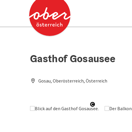
Accesskey
Accesskey
Zum Inhalt
Zum Seitenanfang
[0]
[2]
Gasthof Gosausee
Gosau, Oberösterreich, Österreich
Copyright öffne