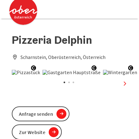
Accesskey
Accesskey
Zum Inhalt
Zum Seitenanfang
[0]
[2]
Pizzeria Delphin
Scharnstein, Oberösterreich, Österreich
Copyright öffnen
Copyright öffnen
Cop
nächst
Anfrage senden
Zur Website