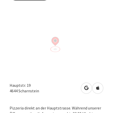
Hauptstr. 19
in Google Map
in Apple
4644
Scharnstein
Pizzeria direkt an der Hauptstrasse. Während unserer