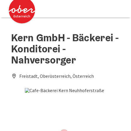
Accesskey
Accesskey
Zum Inhalt
Zum Seitenanfang
[0]
[2]
Kern GmbH - Bäckerei -
Konditorei -
Nahversorger
Freistadt, Oberösterreich, Österreich