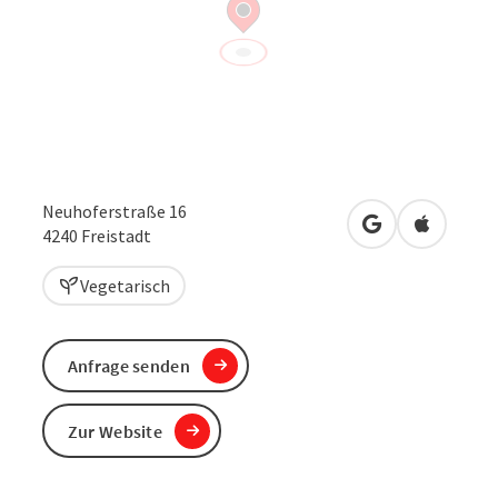
Neuhoferstraße 16
in Google Maps
in Apple 
4240
Freistadt
Vegetarisch
Anfrage senden
Zur Website