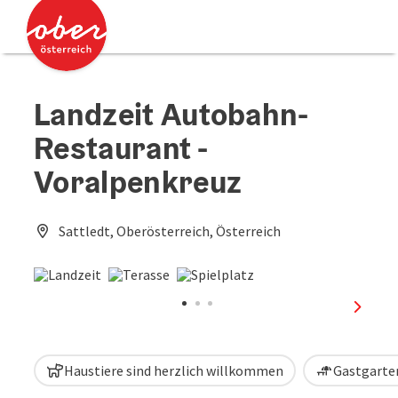
Accesskey
Accesskey
Zum Inhalt
Zum Seitenanfang
[0]
[2]
Landzeit Autobahn-
Restaurant -
Voralpenkreuz
Sattledt, Oberösterreich, Österreich
nächst
Haustiere sind herzlich willkommen
Gastgarten