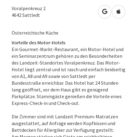
Voralpenkreuz 2
in Google Map
in Apple
4642
Sattledt
Österreichische Küche
Vorteile des Motor-Hotels
Ein Gourmet-Markt-Restaurant, ein Motor-Hotel und
ein Seminarzentrum gehören zu den Besonderheiten
des Landzeit-Standortes Voralpenkreuz. Das Motor-
Hotel liegt zentral und ist rasch und einfach beidseitig
von A1, A8 und A9 sowie von Sattledt per
Bundesstraße erreichbar. Das Hotel hat 24 Stunden
lang geöffnet, vor dem Haus gibt es genügend
Parkplätze. Stammgäste genießen die Vorteile eines
Express-Check-in und Check-out.
Die Zimmer sind mit Landzeit Premium-Matratzen
ausgestattet, auf Anfrage werden Kopfkissen und
Bettdecken für Allergiker zur Verfügung gestellt.
Am Morgen stärken sich Gäste am reichhaltigen