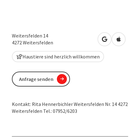
Weitersfelden 14
in Google Maps
in Apple 
4272
Weitersfelden
Haustiere sind herzlich willkommen
Anfrage senden
Kontakt: Rita Hennerbichler Weitersfelden Nr. 14 4272
Weitersfelden Tel.: 07952/6203