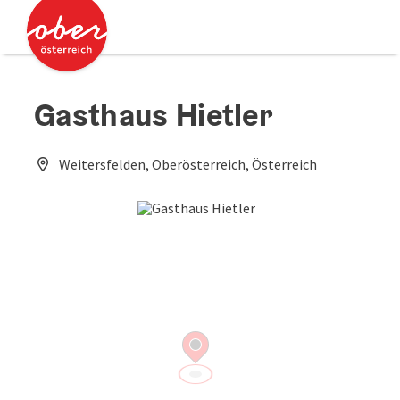
Accesskey
Accesskey
Zum Inhalt
Zum Seitenanfang
[0]
[2]
Gasthaus Hietler
Weitersfelden, Oberösterreich, Österreich