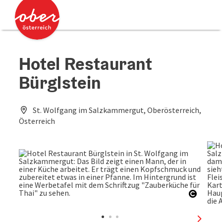
Accesskey
Accesskey
Zum Inhalt
Zum Seitenanfang
[0]
[2]
Hotel Restaurant
Bürglstein
St. Wolfgang im Salzkammergut, Oberösterreich,
Österreich
Copyri
nächst