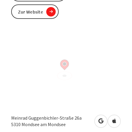
Zur Website
Meinrad Guggenbichler-Straße 26a
in Google Map
in Apple
5310
Mondsee am Mondsee