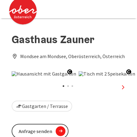
Accesskey
Accesskey
Zum Inhalt
Zum Seitenanfang
[0]
[2]
Gasthaus Zauner
Mondsee am Mondsee, Oberösterreich, Österreich
Copyright öffnen
Cop
nächst
Gastgarten / Terrasse
Anfrage senden