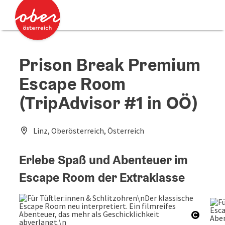
Accesskey
Accesskey
Zum Inhalt
Zum Seitenanfang
[0]
[2]
Prison Break Premium
Escape Room
(TripAdvisor #1 in OÖ)
Linz, Oberösterreich, Österreich
Erlebe Spaß und Abenteuer im
Escape Room der Extraklasse