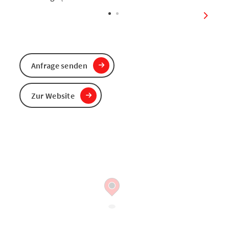
Copyri
nächst
Anfrage senden
Zur Website