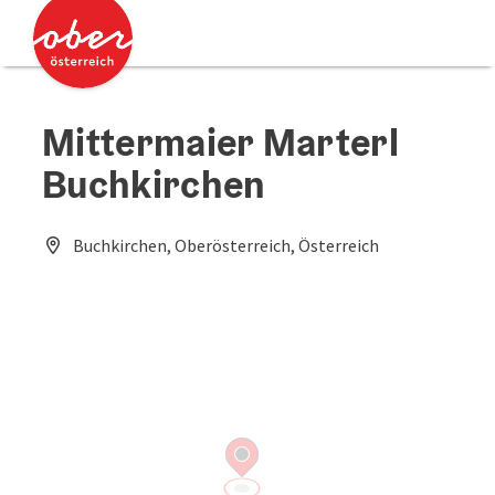
Accesskey
Accesskey
[0]
[2]
Mittermaier Marterl
Buchkirchen
Buchkirchen, Oberösterreich, Österreich