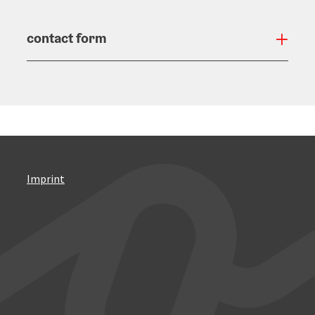
contact form
Open
Imprint