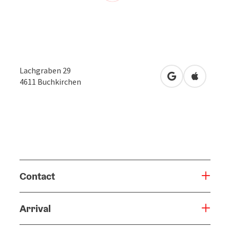
Lachgraben 29
open in Google
Open in 
4611
Buchkirchen
Contact
Arrival