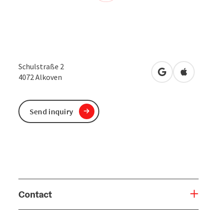
Schulstraße 2
open in Google
Open in 
4072
Alkoven
Send inquiry
Contact