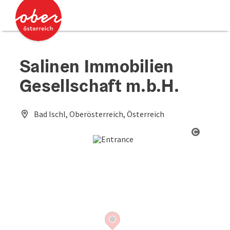
Accesskey
Accesskey
[0]
[2]
Salinen Immobilien
Gesellschaft m.b.H.
Bad Ischl, Oberösterreich, Österreich
Open co