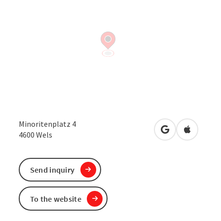
Minoritenplatz 4
open in Google
Open in 
4600
Wels
Send inquiry
To the website